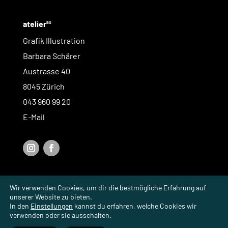
atelier
BS
Grafik Illustration
Barbara Schärer
Austrasse 40
8045 Zürich
043 960 99 20
E-Mail
Impressum |
Datenschutz
Wir verwenden Cookies, um dir die bestmögliche Erfahrung auf
unserer Website zu bieten.
In den
Einstellungen
kannst du erfahren, welche Cookies wir
verwenden oder sie ausschalten.