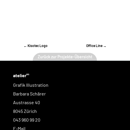
←
Kisotec Logo
Office Line
→
Zurück zur Projekte-Übersicht
atelier
BS
Grafik Illustration
Barbara Schärer
Austrasse 40
8045 Zürich
043 960 99 20
E-Mail